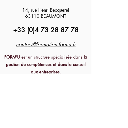
14, rue Henri Becquerel
63110 BEAUMONT
+33 (0)4 73 28 87 78
contact@formation-formu.fr
FORM'U
est un structure spécialisée dans
la
gestion de compétences et dans le conseil
aux entreprises.
Nous intervenons dans le domaine tertiaire
et le sport en particulier.
Nos interventions sont réalisées par des
experts métiers
qui sont au plus proche de la
réalité terrain.