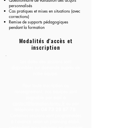
Questionnaire de validation des acquis
personnalisés
Cas pratiques et mises en situations (avec
corrections)
Remise de supports pédagogiques
pendant la formation
Modalités d'accès et
inscription
Les dates des sessions sont
disponibles sur demande auprès de
notre équipe.
Pour toute inscription ou
renseignement, nos équipes sont
joignable par mail à
contact@formation-formu.fr
ou par
téléphone au
04 73 28 87 78
.
Certaines sessions sont programmées
à l’avance selon un planning établi,
cependant nous pouvons en organiser