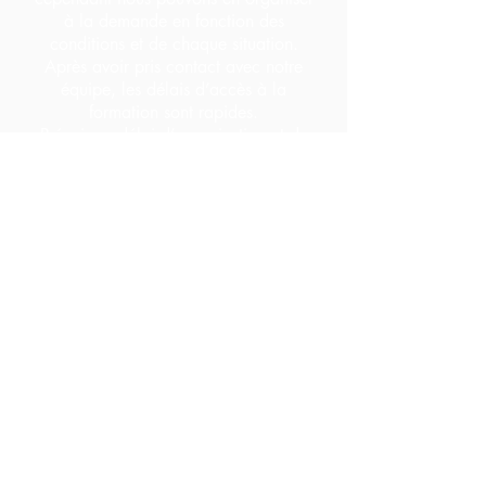
à la demande en fonction des
conditions et de chaque situation.
Après avoir pris contact avec notre
équipe, les délais d’accès à la
formation sont rapides.
Prévoir un délai d’organisation et de
mise en place de 30 jours maximum.
L’effectif par session est de
4 à 10
participants.
FORM’U est un organisme de
formation agréé, déclaré à la
DREETS, Datadocké et certifié
processus QUALIOPI pour ses actions
de formation. Quelle que soit votre
situation professionnelle, une prise en
charge par un OPCO (ou autre) est
possible. Renseignez-vous.
Si vous êtes en situation de handicap,
vous pouvez prendre contact avec