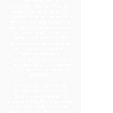
joignable par mail à
contact@formation-formu.fr
ou par
téléphone au
04 73 28 87 78
.
Certaines sessions sont programmées
à l’avance selon un planning établi,
cependant nous pouvons en organiser
à la demande en fonction des
conditions et de chaque situation.
Après avoir pris contact avec notre
équipe, les délais d’accès à la
formation sont rapides.
Prévoir un délai d’organisation et de
mise en place de 30 jours maximum.
L’effectif par session est de
4 à 10
participants.
FORM’U est un organisme de
formation agréé, déclaré à la
DREETS, Datadocké et certifié
processus QUALIOPI pour ses actions
de formation. Quelle que soit votre
situation professionnelle, une prise en